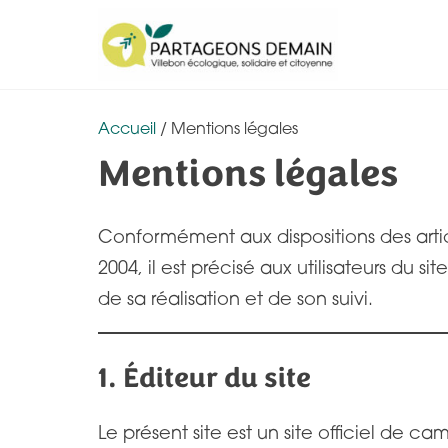
A
l
l
e
Accueil
/ Mentions légales
r
Mentions légales
a
u
c
Conformément aux dispositions des artic
o
2004, il est précisé aux utilisateurs du sit
n
de sa réalisation et de son suivi.
t
e
1. Éditeur du site
n
u
Le présent site est un site officiel de 