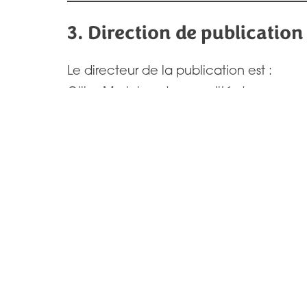
3. Direction de publication
Le directeur de la publication est :
Gilles Morichaud en qualité de responsa
4. Conception et réalisati
Direction artistique :
Claire Macé
Conception éditoriale :
Équipe de ca
Développement et intégration :
Rachel
CMS :
WordPress
Thème :
Prespa – Nasio Themes