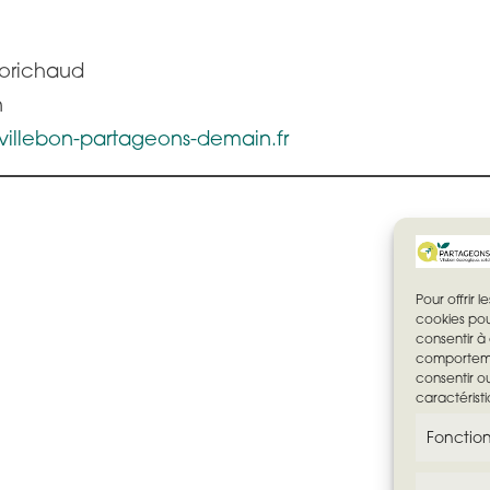
Morichaud
n
illebon-partageons-demain.fr
Pour offrir 
cookies pou
consentir à
comportemen
consentir o
caractéristi
Fonctio