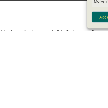
Marketi
Acce
ble de publication pour la liste Partageons Demain
on
mpagne Partageons Demain
 Grandin-Torchet