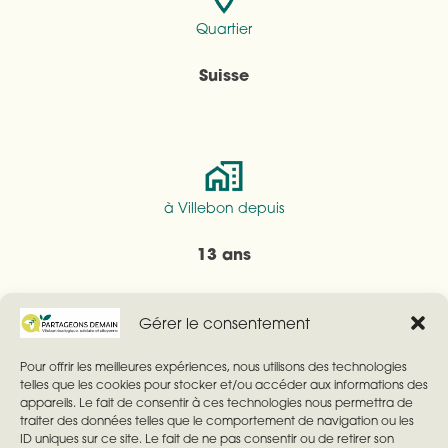
Quartier
Suisse
à Villebon depuis
13 ans
Gérer le consentement
Pour offrir les meilleures expériences, nous utilisons des technologies
Investissement
telles que les cookies pour stocker et/ou accéder aux informations des
appareils. Le fait de consentir à ces technologies nous permettra de
Élu du personnel au lycée Henri Poincaré de
traiter des données telles que le comportement de navigation ou les
ID uniques sur ce site. Le fait de ne pas consentir ou de retirer son