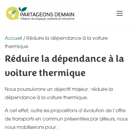
A
l
l
e
r
Accueil
/ Réduire la dépendance à la voiture
a
thermique
u
Réduire la dépendance à la
c
voiture thermique
o
n
t
Nous poursuivrons un objectif majeur : réduire la
e
dépendance à la voiture thermique.
n
A cet effet, outre les propositions d’évolution de l’offre
u
de transports en commun présentées par ailleurs, nous
nous mobiliserons pour :