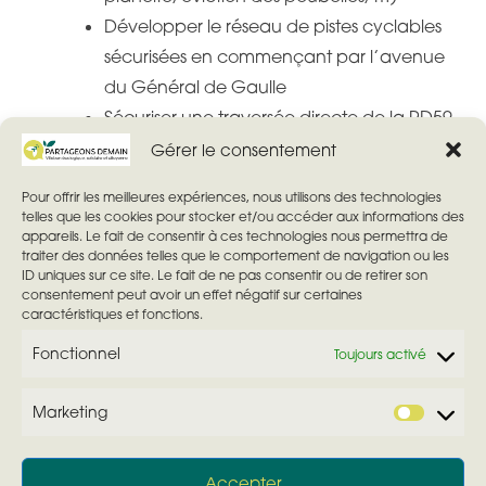
Développer le réseau de pistes cyclables
sécurisées en commençant par l’avenue
du Général de Gaulle
Sécuriser une traversée directe de la RD59
par la promenade de l’Yvette
Gérer le consentement
Développer l’usage du vélo pour le
Pour offrir les meilleures expériences, nous utilisons des technologies
personnel municipal
telles que les cookies pour stocker et/ou accéder aux informations des
appareils. Le fait de consentir à ces technologies nous permettra de
traiter des données telles que le comportement de navigation ou les
Nous souhaitons multiplier les situations où il est plus
ID uniques sur ce site. Le fait de ne pas consentir ou de retirer son
simple, plus efficace de marcher, prendre son vélo ou
consentement peut avoir un effet négatif sur certaines
caractéristiques et fonctions.
les transports en commun.
Fonctionnel
Toujours activé
Marketing
M
a
© 2026 Partageons Demain
— Tous droits réservés
Accepter