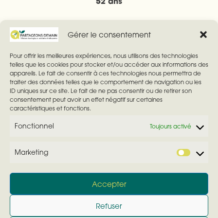
52 ans
Gérer le consentement
Pour offrir les meilleures expériences, nous utilisons des technologies
Investissement
telles que les cookies pour stocker et/ou accéder aux informations des
appareils. Le fait de consentir à ces technologies nous permettra de
De 1974 à 1985 : membre de commissions extra-
traiter des données telles que le comportement de navigation ou les
ID uniques sur ce site. Le fait de ne pas consentir ou de retirer son
municipales sur la planification de Villebon :
consentement peut avoir un effet négatif sur certaines
Population / Écoles / Habitat
caractéristiques et fonctions.
Fonctionnel
Toujours activé
Marketing
M
a
© 2026 Partageons Demain
— Tous droits réservés
Accepter
r
Directeur de publication : Gilles Morichaud
k
Refuser
Site de campagne municipale – Élections 2026
e