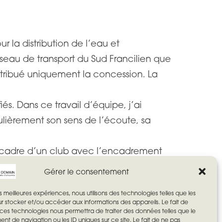
 la distribution de l’eau et
réseau de transport du Sud Francilien que
ttribué uniquement la concession. La
iés. Dans ce travail d’équipe, j’ai
ulièrement son sens de l’écoute, sa
 le cadre d’un club avec l’encadrement
l. Avec l’association Mieux se Déplacer
Gérer le consentement
tant pour les habitants de la ville que
les meilleures expériences, nous utilisons des technologies telles que les
r stocker et/ou accéder aux informations des appareils. Le fait de
 ces technologies nous permettra de traiter des données telles que le
t de navigation ou les ID uniques sur ce site. Le fait de ne pas