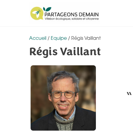
A
l
l
e
Accueil
/
Equipe
/ Régis Vaillant
r
Régis Vaillant
a
u
c
o
n
t
e
n
u