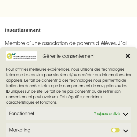
Investissement
Membre d’une association de parents d’élèves. J’ai
toujours essayé de m’investir dans la vie locale de
Gérer le consentement
Villebon (fête des voisins par exemple) et depuis mon
enfance d’aider les personnes les plus précaires. Ma
Pour offrir les meilleures expériences, nous utilisons des technologies
telles que les cookies pour stocker et/ou accéder aux informations des
devise serait, “plutôt que de raler agissons”. Mes
appareils. Le fait de consentir à ces technologies nous permettra de
principales préocupations pour Villebon-sur-Yvette
traiter des données telles que le comportement de navigation ou les
ID uniques sur ce site. Le fait de ne pas consentir ou de retirer son
sont la sauvegarde de la faune, de la flore et du
consentement peut avoir un effet négatif sur certaines
patrimoine urbain de Villebon sur Yvette.
caractéristiques et fonctions.
Fonctionnel
Toujours activé
Marketing
M