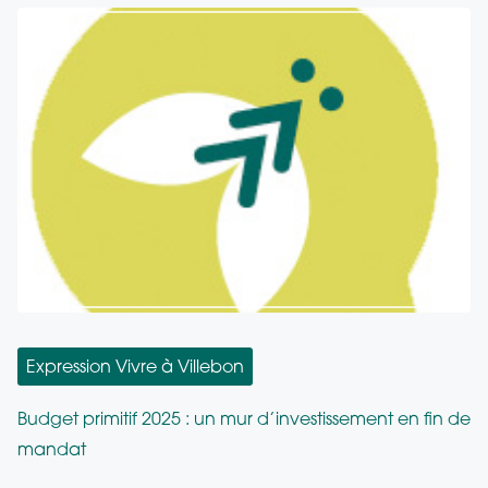
i
l
:
o
i
n
c
a
t
i
o
n
Expression Vivre à Villebon
s
Budget primitif 2025 : un mur d’investissement en fin de
mandat