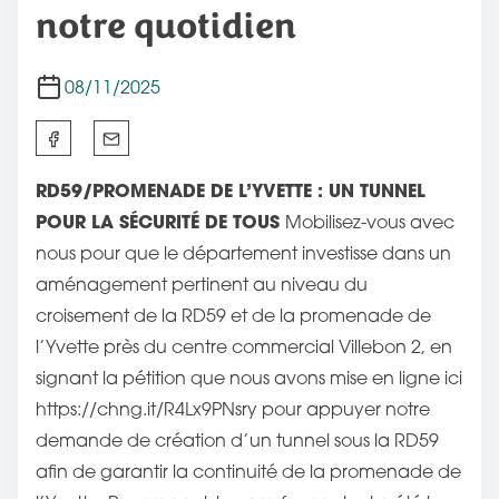
notre quotidien
08/11/2025
P
a
RD59/PROMENADE DE L’YVETTE : UN TUNNEL
r
POUR LA SÉCURITÉ DE TOUS
Mobilisez-vous avec
t
nous pour que le département investisse dans un
a
aménagement pertinent au niveau du
g
croisement de la RD59 et de la promenade de
e
l’Yvette près du centre commercial Villebon 2, en
z
signant la pétition que nous avons mise en ligne ici
c
https://chng.it/R4Lx9PNsry pour appuyer notre
e
demande de création d’un tunnel sous la RD59
t
afin de garantir la continuité de la promenade de
t