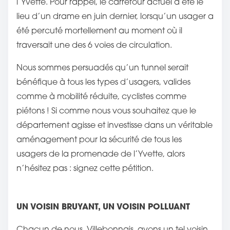
l’Yvette. Pour rappel, le carrefour actuel a été le
e
lieu d’un drame en juin dernier, lorsqu’un usager a
p
été percuté mortellement au moment où il
u
traversait une des 6 voies de circulation.
b
l
Nous sommes persuadés qu’un tunnel serait
i
bénéfique à tous les types d’usagers, valides
c
comme à mobilité réduite, cyclistes comme
a
piétons ! Si comme nous vous souhaitez que le
t
département agisse et investisse dans un véritable
i
aménagement pour la sécurité de tous les
o
usagers de la promenade de l’Yvette, alors
n
n’hésitez pas : signez cette pétition.
s
u
r
UN VOISIN BRUYANT, UN VOISIN POLLUANT
Chacun de nous, Villebonnais, avons un tel voisin