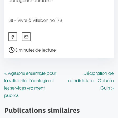
partageons-demain.fr
38 – Vivre à Villebon no178
P
a
T
3 minutes de lecture
r
e
t
m
a
p
N
g
<
Agissons ensemble pour
Déclaration de
s
e
la solidarité, l’écologie et
candidature – Ophélie
a
d
z
les services vraiment
Guin
>
e
v
c
publics
l
e
i
e
Publications similaires
t
g
c
t