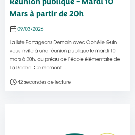
Réunion publique – Mardi 10
l
Mars à partir de 20h
i
c
09/03/2026
a
t
La liste Partageons Demain avec Ophélie Guin
i
vous invite à une réunion publique le mardi 10
o
mars à 20h, au préau de l’école élémentaire de
n
La Roche. Ce moment…
T
42 secondes de lecture
e
m
p
s
d
e