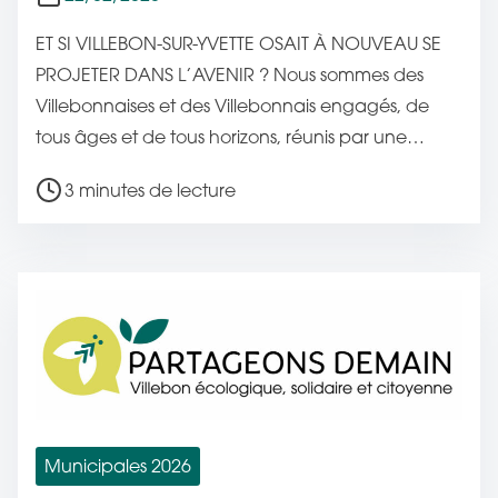
c
ET SI VILLEBON-SUR-YVETTE OSAIT À NOUVEAU SE
a
PROJETER DANS L’AVENIR ? Nous sommes des
t
Villebonnaises et des Villebonnais engagés, de
i
tous âges et de tous horizons, réunis par une…
o
n
T
3 minutes de lecture
e
m
p
s
d
e
l
e
c
Municipales 2026
t