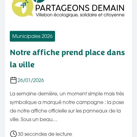
d
o
e
n
l
e
c
Municipales 2026
t
Notre affiche prend place dans
u
r
la ville
e
d
26/01/2026
e
La semaine dernière, un moment simple mais très
l
symbolique a marqué notre campagne : la pose
a
de notre affiche officielle sur les panneaux de la
p
ville. Sous un beau…
u
b
T
30 secondes de lecture