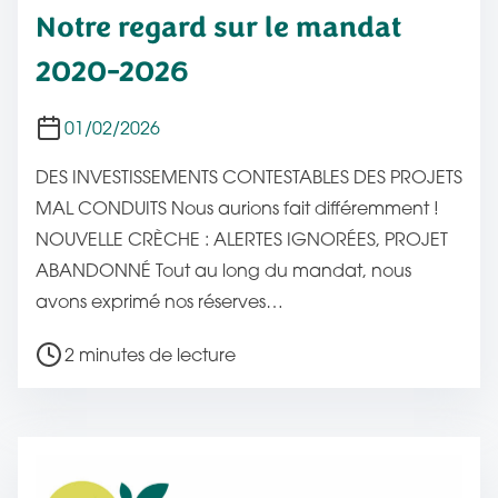
Notre regard sur le mandat
u
r
2020-2026
e
d
01/02/2026
e
DES INVESTISSEMENTS CONTESTABLES DES PROJETS
l
MAL CONDUITS Nous aurions fait différemment !
a
NOUVELLE CRÈCHE : ALERTES IGNORÉES, PROJET
p
ABANDONNÉ Tout au long du mandat, nous
u
avons exprimé nos réserves…
b
l
T
2 minutes de lecture
i
e
c
m
a
p
t
s
i