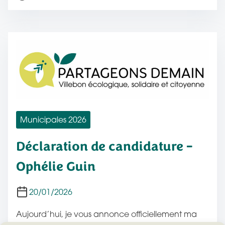
l
e
i
m
c
p
a
s
t
d
i
e
o
l
n
e
c
Municipales 2026
t
Déclaration de candidature –
u
r
Ophélie Guin
e
d
20/01/2026
e
Aujourd’hui, je vous annonce officiellement ma
l