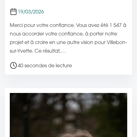
l
i
19/03/2026
c
Merci pour votre confiance. Vous avez été 1 547 à
a
nous accorder votre confiance, à porter notre
t
projet et à croire en une autre vision pour Villebon-
i
sur-Yvette. Ce résultat,…
o
n
T
40 secondes de lecture
e
m
p
s
d
e
l
e