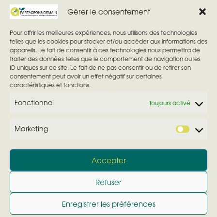
candidature à l’élection municipale de mars
a
Gérer le consentement
2026, à la tête de la liste citoyenne, Partageons
p
Demain.
u
Pour offrir les meilleures expériences, nous utilisons des technologies
telles que les cookies pour stocker et/ou accéder aux informations des
b
T
appareils. Le fait de consentir à ces technologies nous permettra de
Déclaration candidature
traiter des données telles que le comportement de navigation ou les
l
e
3 minutes de lecture
ID uniques sur ce site. Le fait de ne pas consentir ou de retirer son
i
consentement peut avoir un effet négatif sur certaines
m
caractéristiques et fonctions.
c
p
a
Fonctionnel
Toujours activé
s
t
d
i
Marketing
e
M
o
l
a
n
© 2026 Partageons Demain
— Tous droits réservés
e
Accepter
r
Directeur de publication : Gilles Morichaud
c
k
Refuser
Site de campagne municipale – Élections 2026
t
e
Hébergement : OVH
u
t
Enregistrer les préférences
Mentions légales
|
Confidentialité
|
Crédits
r
i