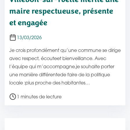
t
maire respectueuse, présente
i
o
et engagée
n
13/03/2026
Je crois profondément qu’une commune se dirige
avec respect, écouteet bienveillance. Avec
l’équipe qui m’accompagne,je souhaite porter
une manière différentede faire de la politique
locale :plus proche des habitantes…
T
1 minutes de lecture
e
m
p
s