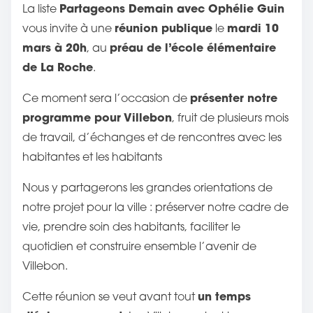
Partageons Demain avec Ophélie Guin
La liste
r
réunion publique
mardi 10
vous invite à une
le
t
mars à 20h
préau de l’école élémentaire
, au
a
de La Roche
.
g
e
présenter notre
Ce moment sera l’occasion de
z
programme pour Villebon
, fruit de plusieurs mois
c
de travail, d’échanges et de rencontres avec les
e
habitantes et les habitants
t
Nous y partagerons les grandes orientations de
t
notre projet pour la ville : préserver notre cadre de
e
vie, prendre soin des habitants, faciliter le
p
quotidien et construire ensemble l’avenir de
u
Villebon.
b
l
un temps
Cette réunion se veut avant tout
i