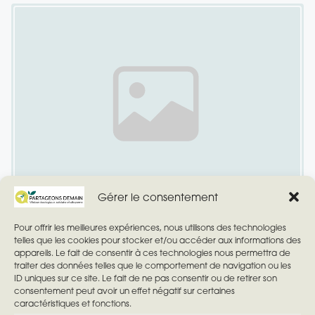
Texte indicatif de l’image
Gérer le consentement
Pour offrir les meilleures expériences, nous utilisons des technologies
Municipales 2026
telles que les cookies pour stocker et/ou accéder aux informations des
appareils. Le fait de consentir à ces technologies nous permettra de
traiter des données telles que le comportement de navigation ou les
Villebon-sur-Yvette mérite une maire respectueuse,
ID uniques sur ce site. Le fait de ne pas consentir ou de retirer son
présente et engagée
consentement peut avoir un effet négatif sur certaines
caractéristiques et fonctions.