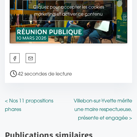
Cliquez pour accepter les cookies
marketing et activer ce contenu
P
a
T
42 secondes de lecture
r
e
t
m
a
p
N
g
<
Nos 11 propositions
Villebon-sur-Yvette mérite
s
e
phares
une maire respectueuse,
a
d
z
présente et engagée
>
e
v
c
l
Publications similaires
e