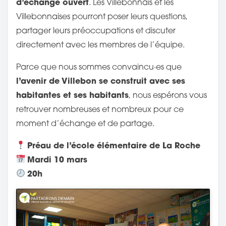
d’échange ouvert
. Les Villebonnais et les
c
Villebonnaises pourront poser leurs questions,
a
partager leurs préoccupations et discuter
t
directement avec les membres de l’équipe.
i
o
Parce que nous sommes convaincu·es que
n
l’avenir de Villebon se construit avec ses
s
habitantes et ses habitants
, nous espérons vous
u
retrouver nombreuses et nombreux pour ce
r
moment d’échange et de partage.
Préau de l’école élémentaire de La Roche
:
Mardi 10 mars
20h